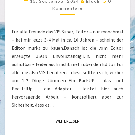
15. September 2024
BlueB
0
LOADING….
Kommentare
UND
NICHTS
Für alle Freunde das VIS.Super, Editor – nur manchmal
WEITER
– bei mir jetzt 3-4 Mal in ca. 10 Jahren – scheint der
Editor murks zu bauen.Danach ist die vom Editor
erzeugte JSON unvollständig.D.h. nicht mehr
aufrufbar – leider auch nicht mehr über den Editor. Für
alle, die also VIS benutzen – diese sollten sich, vorher
um 1-2 Dinge kümmern.Ein BackUP – das tool
BackItIUp – ein Adapter – leistet hier auch
hervoragende Arbeit – kontrolliert aber zur
Sicherheit, dass es…
WEITERLESEN
WEITERLESEN