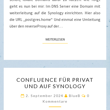
geht es nun bei mir: Im DNS Server eine Domain mit
weiterleitung auf die Synology einrichten. Hier also
die URL „postgres.home“ Und einmal eine Umleitung
über den reverseProxy auf der…
WEITERLESEN
WEITERLESEN
CONFLUENCE
CONFLUENCE FÜR PRIVAT
FÜR
UND AUF SYNOLOGY
PRIVAT
UND
Kommentar
2. September 2024
BlueB
0
AUF
Kommentare
SYNOLOGY