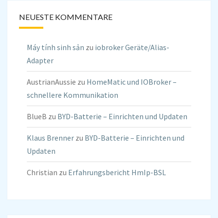
NEUESTE KOMMENTARE
Máy tính sinh sản
zu
iobroker Geräte/Alias-
Adapter
AustrianAussie
zu
HomeMatic und IOBroker –
schnellere Kommunikation
BlueB
zu
BYD-Batterie – Einrichten und Updaten
Klaus Brenner
zu
BYD-Batterie – Einrichten und
Updaten
Christian
zu
Erfahrungsbericht HmIp-BSL