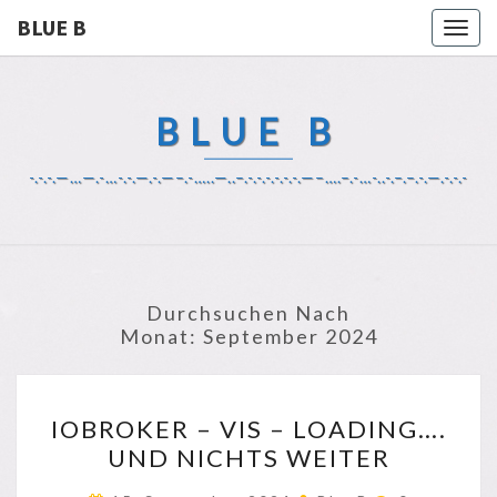
BLUE B
Togg
navig
BLUE B
-.-.-.—…—.-…-.-.—.-.—–.-…..—..–.-.-.-.-.-.-.—–….–.-…-..-.–.–.-.—.-.-.-
Durchsuchen Nach
Monat:
September 2024
IOBROKER
IOBROKER – VIS – LOADING….
–
UND NICHTS WEITER
VIS
–
Kommentar