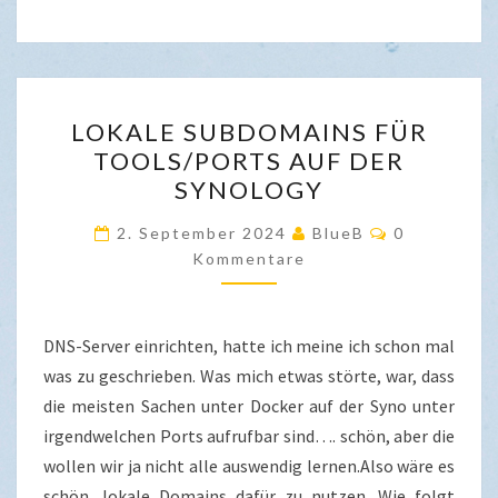
LOKALE
LOKALE SUBDOMAINS FÜR
SUBDOMAINS
TOOLS/PORTS AUF DER
FÜR
SYNOLOGY
TOOLS/PORTS
AUF
Kommentar
2. September 2024
BlueB
0
DER
Kommentare
SYNOLOGY
DNS-Server einrichten, hatte ich meine ich schon mal
was zu geschrieben. Was mich etwas störte, war, dass
die meisten Sachen unter Docker auf der Syno unter
irgendwelchen Ports aufrufbar sind…. schön, aber die
wollen wir ja nicht alle auswendig lernen.Also wäre es
schön, lokale Domains dafür zu nutzen. Wie folgt