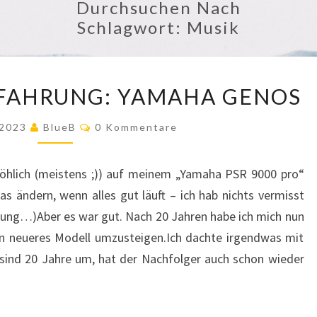
Durchsuchen Nach
Schlagwort:
Musik
BEWERTUNG/ERFAHRUNG:
FAHRUNG: YAMAHA GENOS
YAMAHA
GENOS
Kommentare
l 2023
BlueB
0 Kommentare
fröhlich (meistens ;)) auf meinem „Yamaha PSR 9000 pro“
s ändern, wenn alles gut läuft – ich hab nichts vermisst
tung…)Aber es war gut. Nach 20 Jahren habe ich mich nun
in neueres Modell umzusteigen.Ich dachte irgendwas mit
 sind 20 Jahre um, hat der Nachfolger auch schon wieder