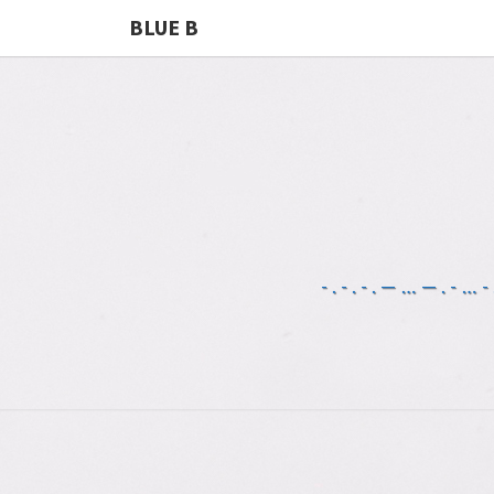
BLUE B
-.-.-.—…—.-…-.