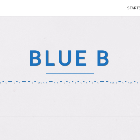
STARTS
BLUE B
-.—.-.—–.-…..—..–.-.-.-.-.-.-.—–….–.-…-..