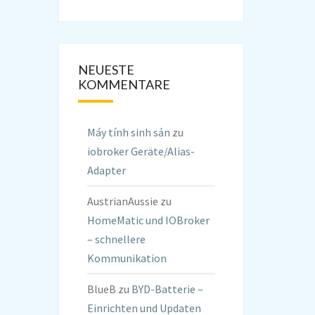
NEUESTE
KOMMENTARE
Máy tính sinh sản
zu
iobroker Geräte/Alias-
Adapter
AustrianAussie
zu
HomeMatic und IOBroker
– schnellere
Kommunikation
BlueB
zu
BYD-Batterie –
Einrichten und Updaten