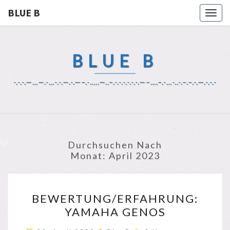
BLUE B
Togg
navig
BLUE B
-.-.-.—…—.-…-.-.—.-.—–.-…..—..–.-.-.-.-.-.-.—–….–.-…-..-.–.–.-.—.-.-.-
Durchsuchen Nach
Monat:
April 2023
BEWERTUNG/ERFAHRUNG
BEWERTUNG/ERFAHRUNG:
YAMAHA
YAMAHA GENOS
GENOS
Kommentare