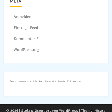
META
Anmelden
Eintrags-Feed
Kommentar-Feed
WordPress.org
Genos
Homematic
iobroker
Javascript
Musik
VIS
Yamaha
© 2026
|
Stolz präsentiert von
WordPress
|
Theme:
Nisarg