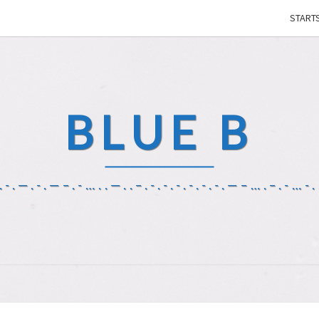
STARTS
BLUE B
-.—.-.—–.-…..—..–.-.-.-.-.-.-.—–….–.-…-..