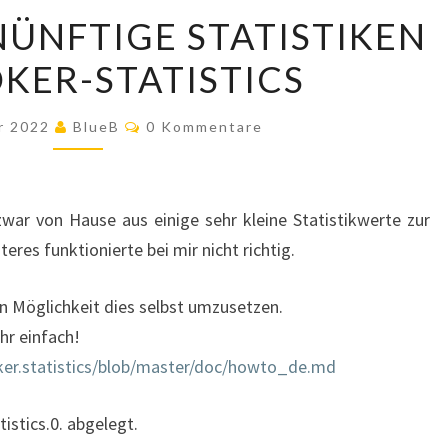
ENDLICH
ÜNFTIGE STATISTIKEN
VERNÜNFTIGE
OKER-STATISTICS
STATISTIKEN
–
Kommentare
IOBROKER-
ar 2022
BlueB
0 Kommentare
STATISTICS
ar von Hause aus einige sehr kleine Statistikwerte zur
es funktionierte bei mir nicht richtig.
en Möglichkeit dies selbst umzusetzen.
hr einfach!
ker.statistics/blob/master/doc/howto_de.md
istics.0. abgelegt.