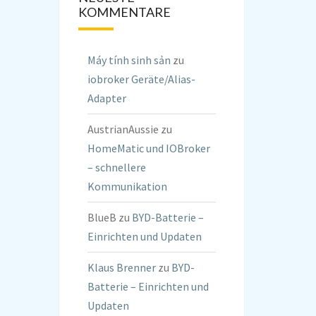
KOMMENTARE
Máy tính sinh sản
zu
iobroker Geräte/Alias-
Adapter
AustrianAussie
zu
HomeMatic und IOBroker
– schnellere
Kommunikation
BlueB
zu
BYD-Batterie –
Einrichten und Updaten
Klaus Brenner
zu
BYD-
Batterie – Einrichten und
Updaten