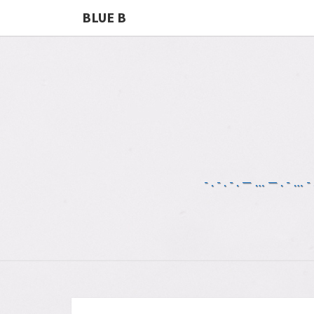
BLUE B
-.-.-.—…—.-…-.