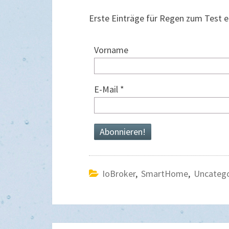
Erste Einträge für Regen zum Test er
Vorname
E-Mail
*
IoBroker
,
SmartHome
,
Uncatego