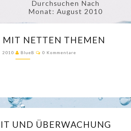
Durchsuchen Nach
Monat:
August 2010
NETTE
E MIT NETTEN THEMEN
SEITE
MIT
Kommentare
t 2010
BlueB
0 Kommentare
NETTEN
THEMEN
DATENFREIHEIT
EIT UND ÜBERWACHUNG
UND