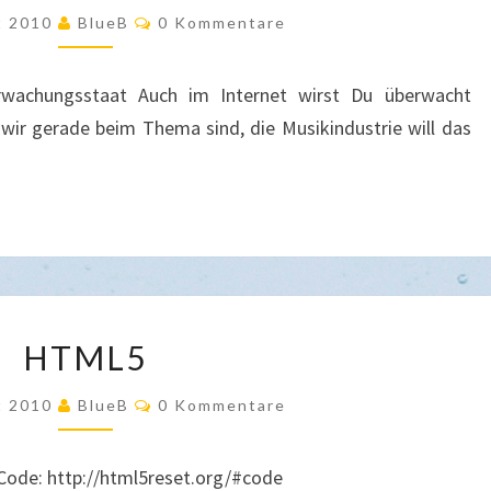
ÜBERWACHUNG
Kommentare
t 2010
BlueB
0 Kommentare
erwachungsstaat Auch im Internet wirst Du überwacht
wir gerade beim Thema sind, die Musikindustrie will das
HTML5
HTML5
Kommentare
t 2010
BlueB
0 Kommentare
Code: http://html5reset.org/#code