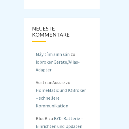
NEUESTE
KOMMENTARE
Máy tính sinh sản
zu
iobroker Geräte/Alias-
Adapter
AustrianAussie
zu
HomeMatic und IOBroker
– schnellere
Kommunikation
BlueB
zu
BYD-Batterie –
Einrichten und Updaten