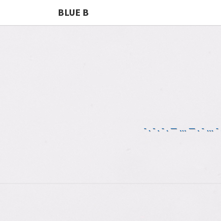
BLUE B
-.-.-.—…—.-…-.