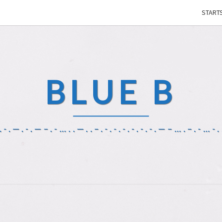
STARTS
BLUE B
-.—.-.—–.-…..—..–.-.-.-.-.-.-.—–….–.-…-..