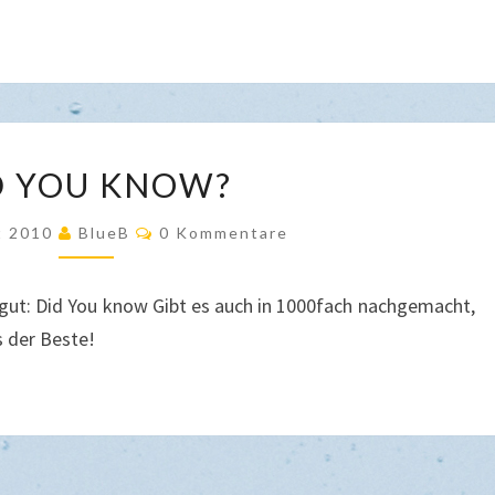
DID
D YOU KNOW?
YOU
KNOW?
Kommentare
t 2010
BlueB
0 Kommentare
gut: Did You know Gibt es auch in 1000fach nachgemacht,
s der Beste!