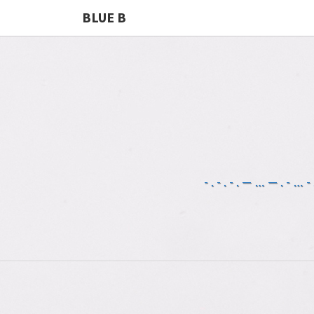
BLUE B
-.-.-.—…—.-…-.