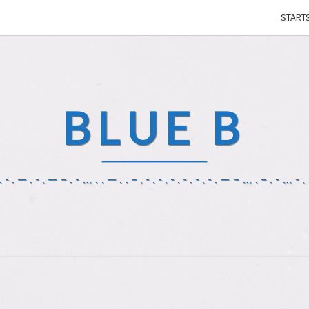
STARTS
BLUE B
-.—.-.—–.-…..—..–.-.-.-.-.-.-.—–….–.-…-..