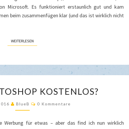
on Microsoft. Es funktioniert erstaunlich gut und kam
en beim zusammenfügen klar (und das ist wirklich nicht
WEITERLESEN
WEITERLESEN
RETRO
TOSHOP KOSTENLOS?
PHOTOSHOP
KOSTENLOS?
Kommentare
 2016
BlueB
0 Kommentare
ne Werbung für etwas – aber das find ich nun wirklich