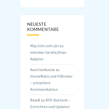
NEUESTE
KOMMENTARE
Máy tính sinh sản
zu
iobroker Geräte/Alias-
Adapter
AustrianAussie
zu
HomeMatic und IOBroker
– schnellere
Kommunikation
BlueB
zu
BYD-Batterie –
Einrichten und Updaten