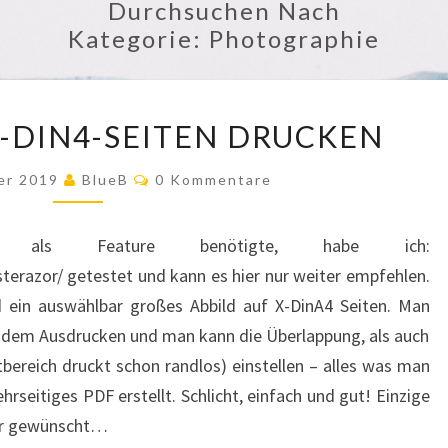
Durchsuchen Nach
Kategorie:
Photographie
MOTIVE
X-DIN4-SEITEN DRUCKEN
AUF
X-
Kommentare
er 2019
BlueB
0 Kommentare
DIN4-
SEITEN
als Feature benötigte, habe ich:
DRUCKEN
sterazor/ getestet und kann es hier nur weiter empfehlen.
d ein auswählbar großes Abbild auf X-DinA4 Seiten. Man
 dem Ausdrucken und man kann die Überlappung, als auch
bereich druckt schon randlos) einstellen – alles was man
ehrseitiges PDF erstellt. Schlicht, einfach und gut! Einzige
mir gewünscht…