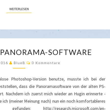
WEITERLESEN
WEITERLESEN
KOSTENLOSE
 PANORAMA-SOFTWARE
PANORAMA-
SOFTWARE
Kommentare
 2016
BlueB
0 Kommentare
lose Photoshop-Version benutze, musste ich bei der
ststellen, dass die Panoramasoftware von der alten PS-
iert. Nachdem ich zuerst mich wieder an Hugin erinnerte -
be ich (meiner Meinung nach) nun ein noch komfortableres
funden: http://research.microsoft.com/en-