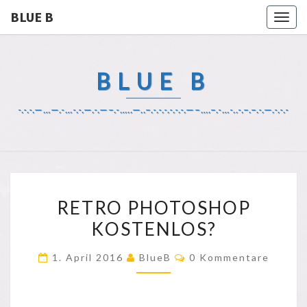
BLUE B
Togg
navig
BLUE B
-.-.-.—…—.-…-.-.—.-.—–.-…..—..–.-.-.-.-.-.-.—–….–.-…-..-.–.–.-.—.-.-.-
RETRO
RETRO PHOTOSHOP
PHOTOSHOP
KOSTENLOS?
KOSTENLOS?
Kommentare
1. April 2016
BlueB
0 Kommentare