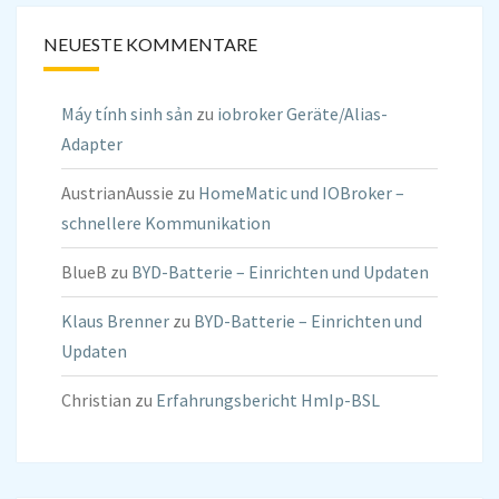
NEUESTE KOMMENTARE
Máy tính sinh sản
zu
iobroker Geräte/Alias-
Adapter
AustrianAussie
zu
HomeMatic und IOBroker –
schnellere Kommunikation
BlueB
zu
BYD-Batterie – Einrichten und Updaten
Klaus Brenner
zu
BYD-Batterie – Einrichten und
Updaten
Christian
zu
Erfahrungsbericht HmIp-BSL