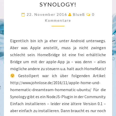
SYNOLOGY!
–
Kommentar
DAS
22. November 2016
BlueB
0
Kommentare
GEHT!
UND
DAS
Eigentlich bin ich ja eher unter Android unterwegs.
AUCH
Aber was Apple anstellt, muss ja nicht zwingen
NOCH
schlecht sein. HomeBridge ist eine frei erhältliche
UNTER
Bridge um mit der apple-App ja – was denn – alles
SYNOLOGY!
mögliche andere zu steuern u.a. halt auch HomeMatic!
Gestollpert war ich über folgenden Artikel:
http://www.johnlose.de/2016/11/apple-home-und-
homematic-dreamteam-homematic-ubuntu/ Für die
Synology gibt es ein NodeJS-Plugin in der Community.
Einfach installieren – leider eine ältere Version 0.1 –
aber einfach zu installieren. Dann braucht es nur noch