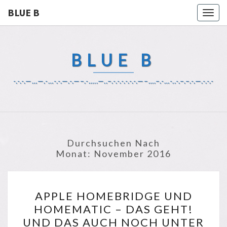
BLUE B
Togg
navig
BLUE B
-.-.-.—…—.-…-.-.—.-.—–.-…..—..–.-.-.-.-.-.-.—–….–.-…-..-.–.–.-.—.-.-.-
Durchsuchen Nach
Monat:
November 2016
APPLE
APPLE HOMEBRIDGE UND
HOMEBRIDGE
HOMEMATIC – DAS GEHT!
UND
UND DAS AUCH NOCH UNTER
HOMEMATIC