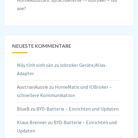
HomeAssistant Sprachbefehle -> iobroker – nur
wie?
NEUESTE KOMMENTARE
Máy tính sinh sản
zu
iobroker Geräte/Alias-
Adapter
AustrianAussie
zu
HomeMatic und IOBroker –
schnellere Kommunikation
BlueB
zu
BYD-Batterie – Einrichten und Updaten
Klaus Brenner
zu
BYD-Batterie – Einrichten und
Updaten