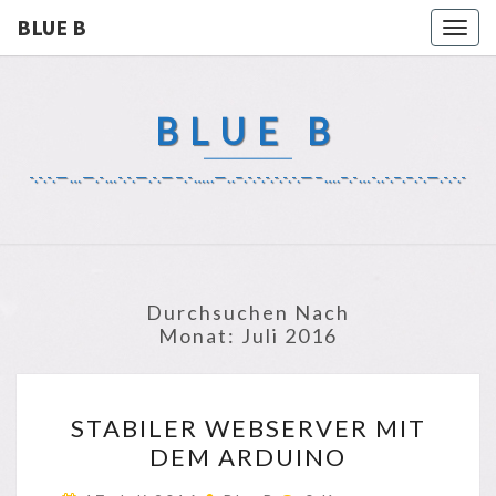
BLUE B
Togg
navig
BLUE B
-.-.-.—…—.-…-.-.—.-.—–.-…..—..–.-.-.-.-.-.-.—–….–.-…-..-.–.–.-.—.-.-.-
Durchsuchen Nach
Monat:
Juli 2016
STABILER
STABILER WEBSERVER MIT
WEBSERVER
DEM ARDUINO
MIT
DEM
Kommentare