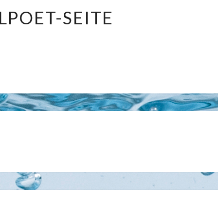
MAILPOET-
LPOET-SEITE
SEITE