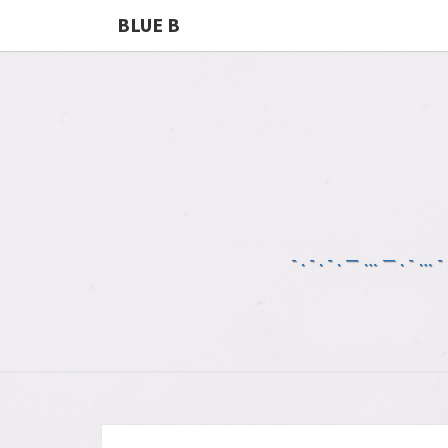
BLUE B
-.-.-.—…—.-…-.