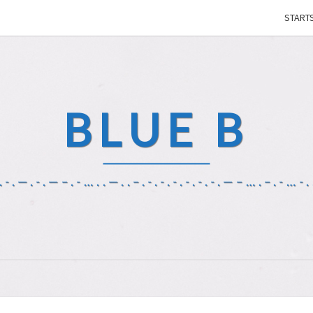
STARTS
BLUE B
-.—.-.—–.-…..—..–.-.-.-.-.-.-.—–….–.-…-..