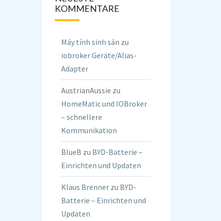
KOMMENTARE
Máy tính sinh sản
zu
iobroker Geräte/Alias-
Adapter
AustrianAussie
zu
HomeMatic und IOBroker
– schnellere
Kommunikation
BlueB
zu
BYD-Batterie –
Einrichten und Updaten
Klaus Brenner
zu
BYD-
Batterie – Einrichten und
Updaten