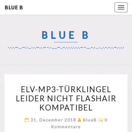
BLUE B
Togg
navig
BLUE B
-.-.-.—…—.-…-.-.—.-.—–.-…..—..–.-.-.-.-.-.-.—–….–.-…-..-.–.–.-.—.-.-.-
ELV-
ELV-MP3-TÜRKLINGEL
MP3-
LEIDER NICHT FLASHAIR
TÜRKLINGEL
KOMPATIBEL
LEIDER
NICHT
Kommentar
31. Dezember 2018
BlueB
0
FLASHAIR
Kommentare
KOMPATIBEL