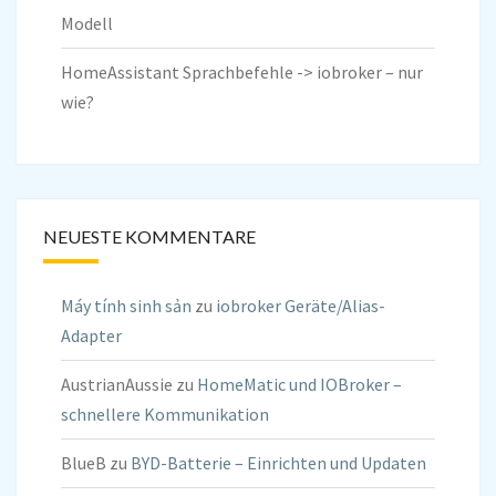
Modell
HomeAssistant Sprachbefehle -> iobroker – nur
wie?
NEUESTE KOMMENTARE
Máy tính sinh sản
zu
iobroker Geräte/Alias-
Adapter
AustrianAussie
zu
HomeMatic und IOBroker –
schnellere Kommunikation
BlueB
zu
BYD-Batterie – Einrichten und Updaten