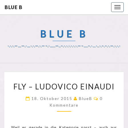
BLUE B
Togg
navig
BLUE B
-.-.-.—…—.-…-.-.—.-.—–.-…..—..–.-.-.-.-.-.-.—–….–.-…-..-.–.–.-.—.-.-.-
FLY
FLY – LUDOVICO EINAUDI
–
LUDOVICO
Kommentare
18. Oktober 2015
BlueB
0
EINAUDI
Kommentare
Weil es gerade in die Kategorie passt – auch aus