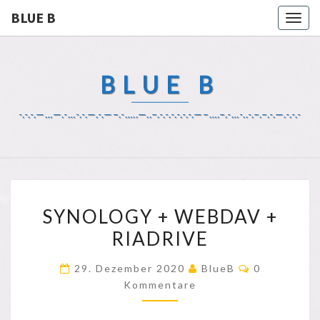
BLUE B
Togg
navig
BLUE B
-.-.-.—…—.-…-.-.—.-.—–.-…..—..–.-.-.-.-.-.-.—–….–.-…-..-.–.–.-.—.-.-.-
SYNOLOGY
SYNOLOGY + WEBDAV +
+
RIADRIVE
WEBDAV
+
Kommentar
29. Dezember 2020
BlueB
0
RIADRIVE
Kommentare