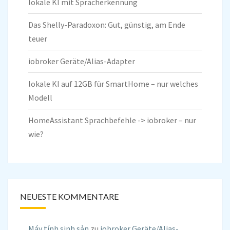
lokale KI mit Spracherkennung
Das Shelly-Paradoxon: Gut, günstig, am Ende
teuer
iobroker Geräte/Alias-Adapter
lokale KI auf 12GB für SmartHome – nur welches
Modell
HomeAssistant Sprachbefehle -> iobroker – nur
wie?
NEUESTE KOMMENTARE
Máy tính sinh sản
zu
iobroker Geräte/Alias-