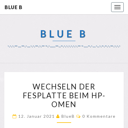
BLUE B
Togg
navig
BLUE B
-.-.-.—…—.-…-.-.—.-.—–.-…..—..–.-.-.-.-.-.-.—–….–.-…-..-.–.–.-.—.-.-.-
WECHSELN
WECHSELN DER
DER
FESPLATTE BEIM HP-
FESPLATTE
OMEN
BEIM
HP-
Kommentare
12. Januar 2021
BlueB
0 Kommentare
OMEN